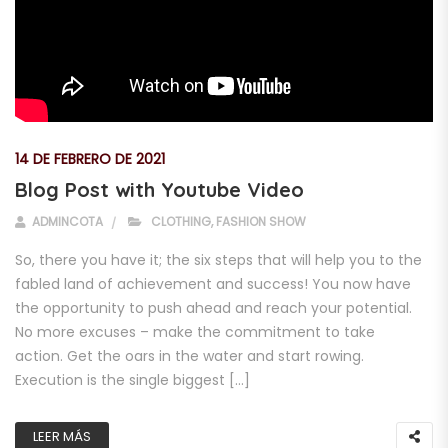
14 DE FEBRERO DE 2021
Blog Post with Youtube Video
ADMINCOTA
CLOTHING
,
FASHION SHOW
So, there you have it; the six steps that will help you to the
fabled land of achievement and success! You now have
the opportunity to push ahead and reach your potential.
No more excuses – make the commitment to take
action. Get the oars in the water and start rowing.
Execution is the single biggest […]
LEER MÁS